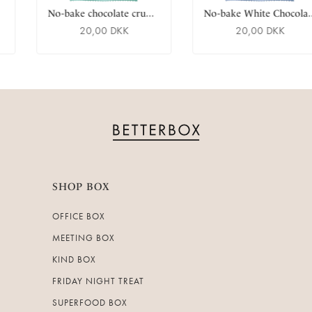
N
o-bake chocolate crumble
N
o-bake White Chocolate Blueberry Crumble
20,00 DKK
20,00 DKK
SHOP BOX
OFFICE BOX
MEETING BOX
KIND BOX
FRIDAY NIGHT TREAT
SUPERFOOD BOX