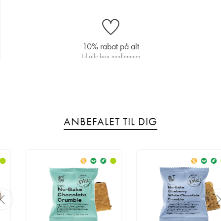
dadelsirup, havtorn (0,43%), salt. Mindst 60%.
Kan indeholde spor af mandler.
Næringsindhold:
10% rabat på alt
Til alle box-medlemmer
ANBEFALET TIL DIG