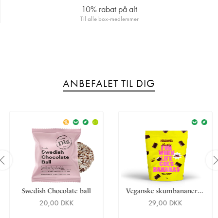
10% rabat på alt
kakaotørstof.
Til alle box-medlemmer
Kan indeholde spor af sesam, nødder, jordnødder og hvede.
Næringsindhold:
ANBEFALET TIL DIG
V
eganske skumbananer med mørk chokolade
Swedish Chocolate ball
20,00 DKK
29,00 DKK